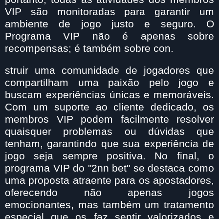
VIP são monitoradas para garantir um
ambiente de jogo justo e seguro. O
Programa VIP não é apenas sobre
recompensas; é também sobre con.
struir uma comunidade de jogadores que
compartilham uma paixão pelo jogo e
buscam experiências únicas e memoráveis.
Com um suporte ao cliente dedicado, os
membros VIP podem facilmente resolver
quaisquer problemas ou dúvidas que
tenham, garantindo que sua experiência de
jogo seja sempre positiva. No final, o
programa VIP do "2nn bet" se destaca como
uma proposta atraente para os apostadores,
oferecendo não apenas jogos
emocionantes, mas também um tratamento
especial que os faz sentir valorizados e