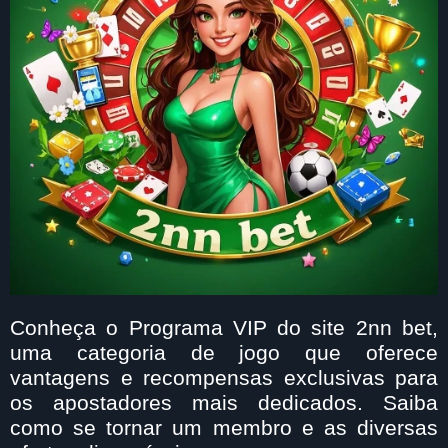
Conheça o Programa VIP do site 2nn bet,
uma categoria de jogo que oferece
vantagens e recompensas exclusivas para
os apostadores mais dedicados. Saiba
como se tornar um membro e as diversas